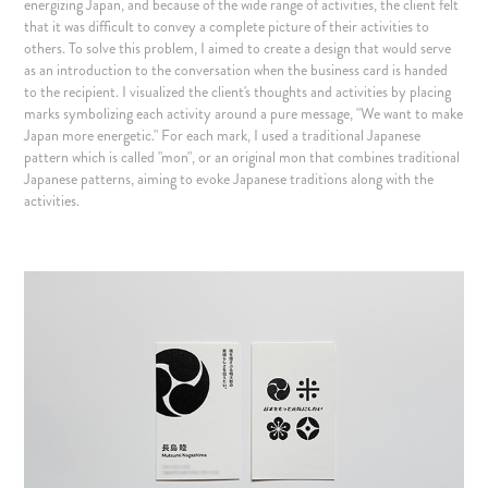
energizing Japan, and because of the wide range of activities, the client felt
that it was difficult to convey a complete picture of their activities to
others. To solve this problem, I aimed to create a design that would serve
as an introduction to the conversation when the business card is handed
to the recipient. I visualized the client's thoughts and activities by placing
marks symbolizing each activity around a pure message, "We want to make
Japan more energetic." For each mark, I used a traditional Japanese
pattern which is called "mon", or an original mon that combines traditional
Japanese patterns, aiming to evoke Japanese traditions along with the
activities.