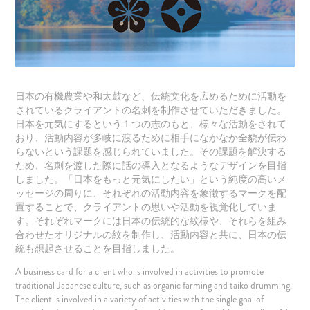
日本の有機農業や和太鼓など、伝統文化を広めるために活動を
されているクライアントの名刺を制作させていただきました。
日本を元気にするという１つの志のもと、様々な活動をされて
おり、活動内容が多岐に渡るために相手になかなか全貌が伝わ
らないという課題を感じられていました。その課題を解決する
ため、名刺を渡した際に話の導入となるようなデザインを目指
しました。「日本をもっと元気にしたい」という純度の高いメ
ッセージの周りに、それぞれの活動内容を象徴するマークを配
置することで、クライアントの思いや活動を視覚化していま
す。それぞれマークには日本の伝統的な紋様や、それらを組み
合わせたオリジナルの紋を制作し、活動内容と共に、日本の伝
統も想起させることを目指しました。
A business card for a client who is involved in activities to promote
traditional Japanese culture, such as organic farming and taiko drumming.
The client is involved in a variety of activities with the single goal of